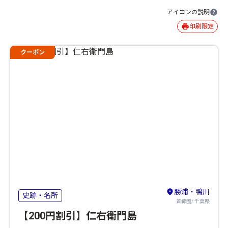
アイコンの説明
印刷限定
クーポン
勝浦・鴨川
史跡・名所
首都圏/ 千葉県
【200円割引】仁右衛門島