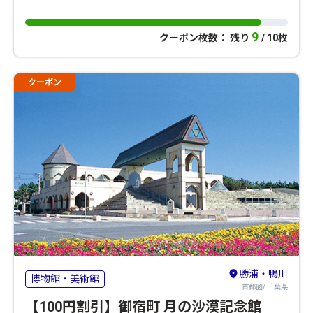
9
クーポン枚数： 残り
/ 10枚
クーポン
勝浦・鴨川
博物館・美術館
首都圏/ 千葉県
【100円割引】御宿町 月の沙漠記念館