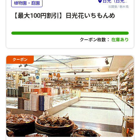
日光（日光・鬼怒川・湯西川・今市・足尾）
植物園・庭園
北関東/ 栃木県
【最大100円割引】日光花いちもんめ
クーポン枚数：
在庫あり
クーポン