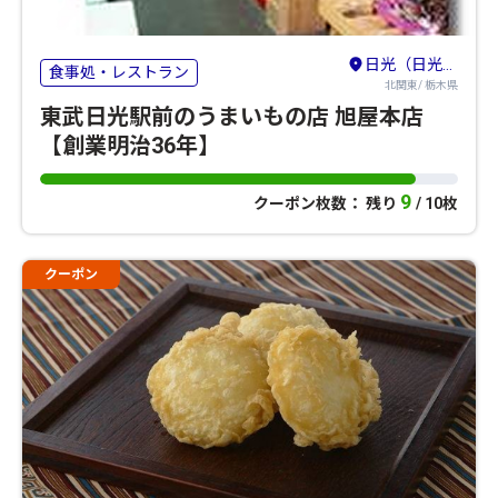
日光（日光・鬼怒川・湯西川・今市・足尾）
食事処・レストラン
北関東/ 栃木県
東武日光駅前のうまいもの店 旭屋本店
【創業明治36年】
9
クーポン枚数： 残り
/ 10枚
クーポン