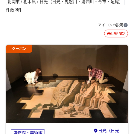
北関東 / 栃木県 / 日光（日光・鬼怒川・湯西川・今市・足尾）
8
件数:
件
アイコンの説明
印刷限定
クーポン
日光（日光・鬼怒川・湯西川・今市・足尾）
博物館・美術館