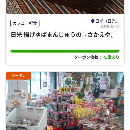
日光（日光・鬼怒川・湯西川・今市・足尾）
カフェ・軽食
北関東/ 栃木県
日光 揚げゆばまんじゅうの『さかえや』
クーポン枚数：
在庫あり
クーポン