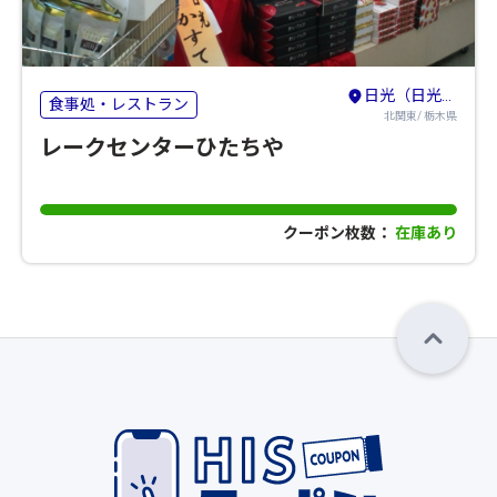
日光（日光・鬼怒川・湯西川・今市・足尾）
食事処・レストラン
北関東/ 栃木県
レークセンターひたちや
クーポン枚数：
在庫あり