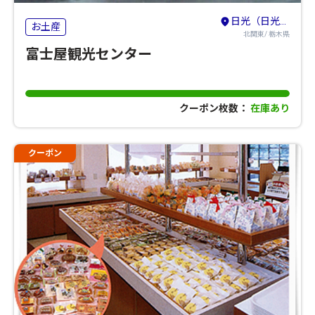
日光（日光・鬼怒川・湯西川・今市・足尾）
お土産
北関東/ 栃木県
富士屋観光センター
クーポン枚数：
在庫あり
クーポン