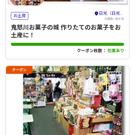
日光（日光・鬼怒川・湯西川・今市・足尾）
お土産
北関東/ 栃木県
鬼怒川お菓子の城 作りたてのお菓子をお
土産に！
クーポン枚数：
在庫あり
クーポン