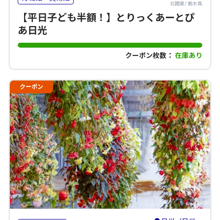
北関東/ 栃木県
【平日子ども半額！】とりっくあーとぴ
あ日光
クーポン枚数：
在庫あり
クーポン