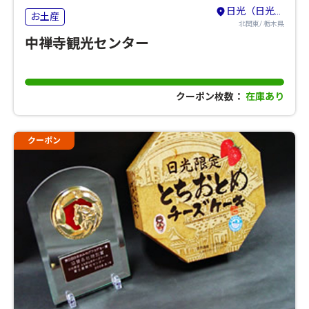
日光（日光・鬼怒川・湯西川・今市・足尾）
お土産
北関東/ 栃木県
中禅寺観光センター
クーポン枚数：
在庫あり
クーポン