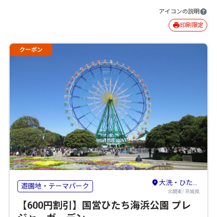
アイコンの説明
印刷限定
クーポン
大洗・ひたちなか
遊園地・テーマパーク
北関東/ 茨城県
【600円割引】国営ひたち海浜公園 プレ