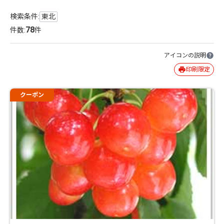
検索条件:
東北
78
件数:
件
アイコンの説明
印刷限定
クーポン