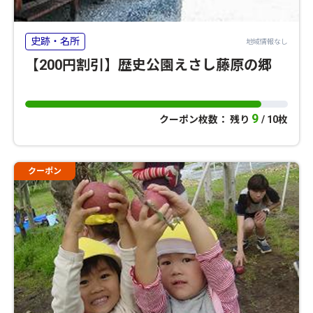
史跡・名所
地域情報なし
【200円割引】歴史公園えさし藤原の郷
9
クーポン枚数： 残り
/ 10枚
クーポン