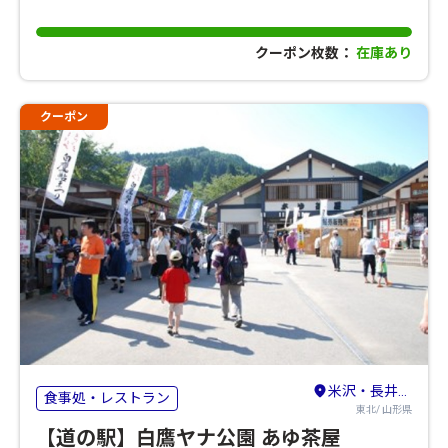
クーポン枚数：
在庫あり
クーポン
米沢・長井・高畠
食事処・レストラン
東北/ 山形県
【道の駅】白鷹ヤナ公園 あゆ茶屋