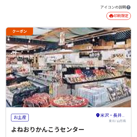
アイコンの説明
印刷限定
クーポン
米沢・長井・高畠
お土産
東北/ 山形県
よねおりかんこうセンター