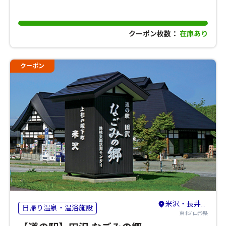
クーポン枚数：
在庫あり
クーポン
米沢・長井・高畠
日帰り温泉・温浴施設
東北/ 山形県