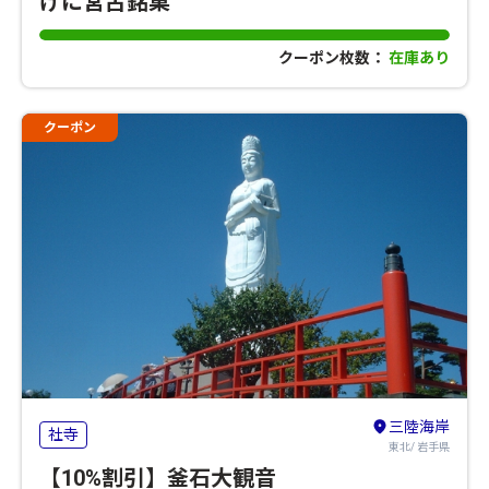
げに宮古銘菓
クーポン枚数：
在庫あり
クーポン
三陸海岸
社寺
東北/ 岩手県
【10%割引】釜石大観音