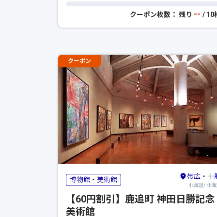
--
クーポン枚数： 残り
/ 1
クーポン
帯広・十
博物館・美術館
北海道/ 北海
【60円割引】鹿追町 神田日勝記念
美術館