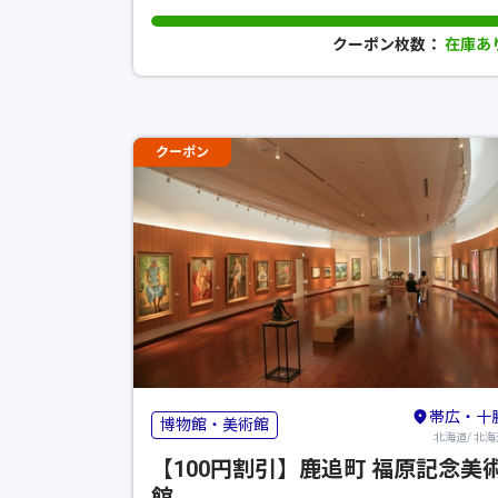
クーポン枚数：
在庫あ
クーポン
帯広・十
博物館・美術館
北海道/ 北海
【100円割引】鹿追町 福原記念美
館