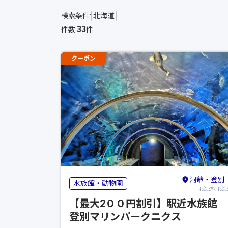
検索条件:
北海道
33
件数:
件
クーポン
洞爺・登別・苫小牧・室蘭
水族館・動物園
北海道/ 北海
【最大2００円割引】駅近水族館
登別マリンパークニクス