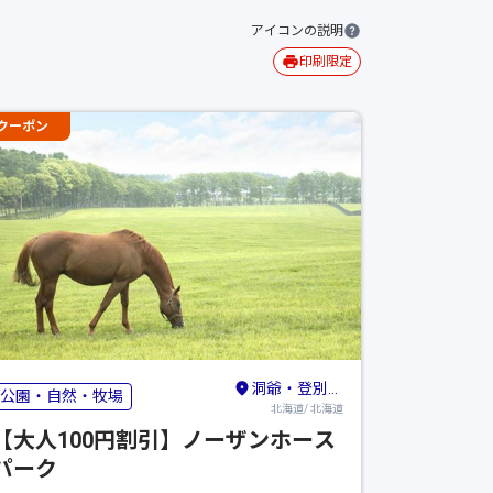
アイコンの説明
印刷限定
クーポン
洞爺・登別・苫小牧・室蘭
公園・自然・牧場
北海道/ 北海道
【大人100円割引】ノーザンホース
パーク