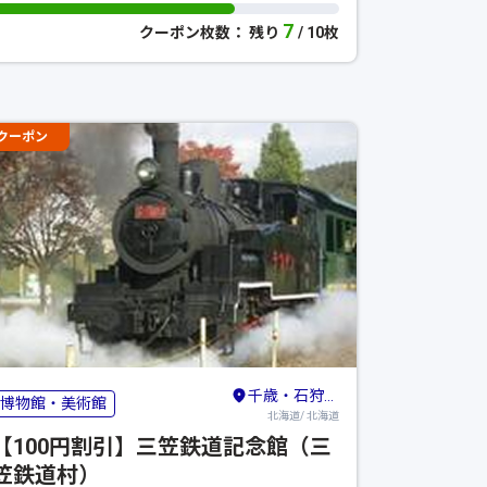
7
クーポン枚数： 残り
/ 10枚
クーポン
千歳・石狩・夕張・岩見沢
博物館・美術館
北海道/ 北海道
【100円割引】三笠鉄道記念館（三
笠鉄道村）