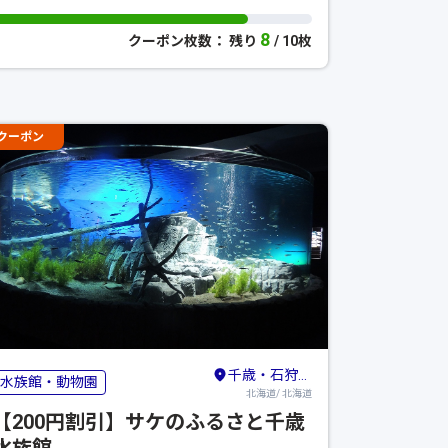
8
クーポン枚数： 残り
/ 10枚
クーポン
千歳・石狩・夕張・岩見沢
水族館・動物園
北海道/ 北海道
【200円割引】サケのふるさと千歳
水族館