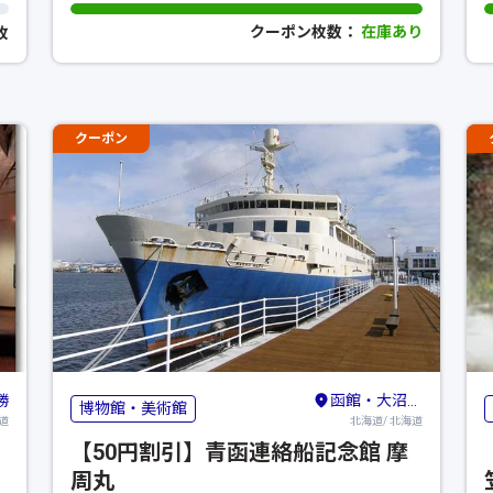
重要文化財）
クーポン枚数：
在庫あり
0枚
クーポン
勝
函館・大沼・松前・奥尻
博物館・美術館
道
北海道/ 北海道
【50円割引】青函連絡船記念館 摩
周丸