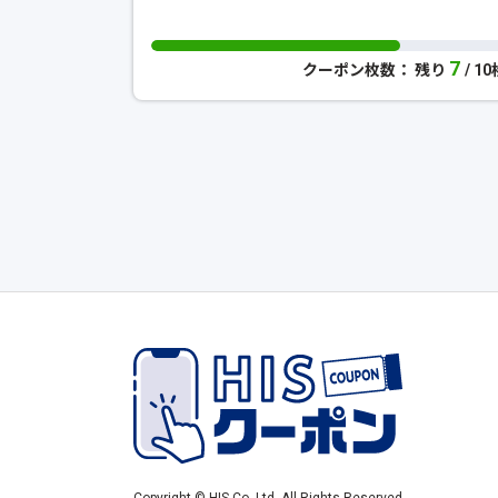
7
クーポン枚数： 残り
/ 1
Copyright © HIS Co.,Ltd. All Rights Reserved.