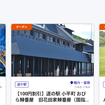
クーポン
稚内・留萌
道の駅
道
北海道/ 北海道
【100円割引】道の駅 小平町 おび
ら鰊番屋 旧花田家鰊番屋（国指定