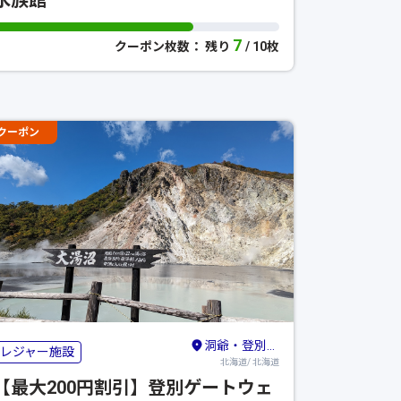
7
クーポン枚数： 残り
/ 10枚
クーポン
洞爺・登別・苫小牧・室蘭
レジャー施設
北海道/ 北海道
【最大200円割引】登別ゲートウェ