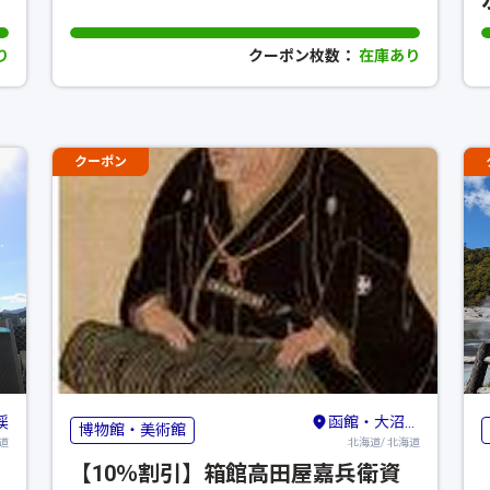
り
クーポン枚数：
在庫あり
クーポン
渓
函館・大沼・松前・奥尻
博物館・美術館
道
北海道/ 北海道
【10％割引】箱館高田屋嘉兵衛資