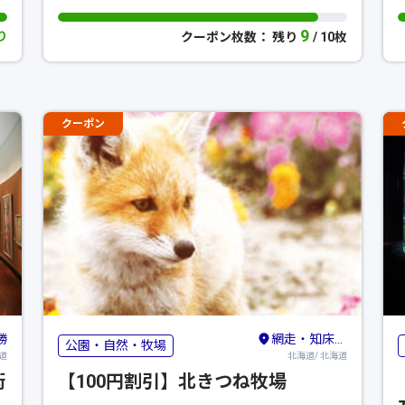
9
り
クーポン枚数： 残り
/ 10枚
クーポン
勝
網走・知床・北見・紋別
公園・自然・牧場
道
北海道/ 北海道
術
【100円割引】北きつね牧場