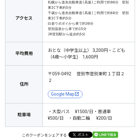
札幌から道央自動車道(高速)ご利用で約90分　登別
東IC下車約5分

千歳から道央自動車道(高速)ご利用で約60分　登別
アクセス
東IC下車約5分

白老ウポポイから車で約30分

登別温泉から車で約15分

JR登別駅から徒歩約5分
おとな（中学生以上） 3,200円・こども
平均費用
（4歳～小学生) 1,600円
〒059-0492 登別市登別東町１丁目２
２
住所
Google Map
・大型バス ¥1500/日・普通車
駐車場
¥500/日 ・自動二輪 ¥200/日
このクーポンをシェアする