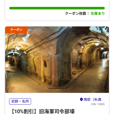
クーポン枚数：
在庫あり
クーポン
南部（糸満・豊見城・島尻）
史跡・名所
沖縄/ 沖縄県
【10%割引】旧海軍司令部壕