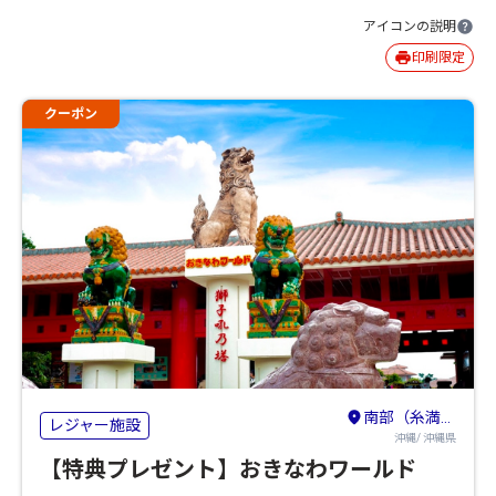
アイコンの説明
印刷限定
クーポン
南部（糸満・豊見城・島尻）
レジャー施設
沖縄/ 沖縄県
【特典プレゼント】おきなわワールド