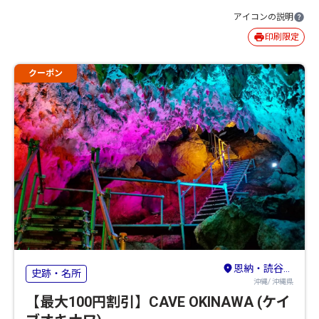
アイコンの説明
印刷限定
クーポン
恩納・読谷・うるま・宜野座
史跡・名所
沖縄/ 沖縄県
【最大100円割引】CAVE OKINAWA (ケイ