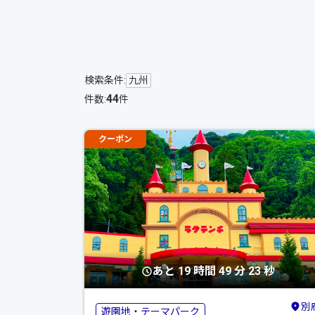
検索条件:
九州
44
件数:
件
クーポン
あと 19 時間 49 分 22 秒
別
遊園地・テーマパーク