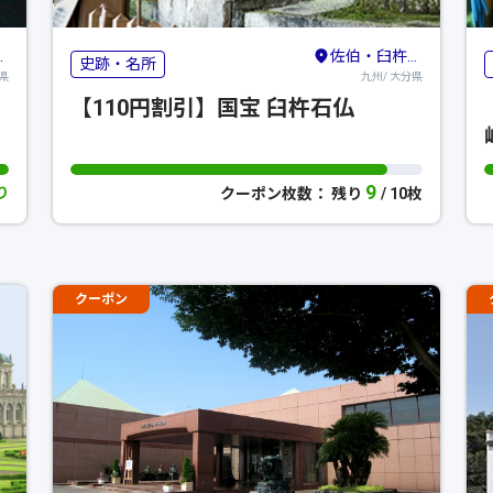
佐伯・臼杵・豊後大野
史跡・名所
県
九州/ 大分県
【110円割引】国宝 臼杵石仏
9
り
クーポン枚数： 残り
/ 10枚
クーポン