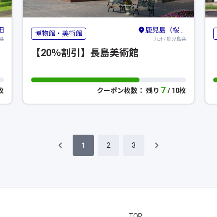
田
鹿児島（桜島）
博物館・美術館
県
九州/ 鹿児島県
【20％割引】長島美術館
7
0枚
クーポン枚数： 残り
/ 10枚
1
2
3
TOP