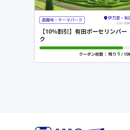
伊万里・有
遊園地・テーマパーク
九州/ 佐賀
【10％割引】有田ポーセリンパー
ク
9
クーポン枚数： 残り
/ 1