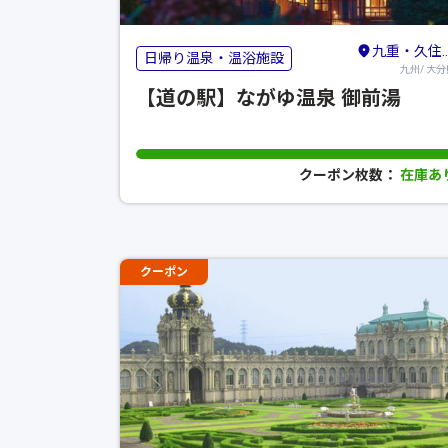
九重・久住・竹田・長湯
日帰り温泉・温浴施設
九州/ 大分
【道の駅】ながゆ温泉 御前湯
クーポン枚数：
在庫あ
クーポン