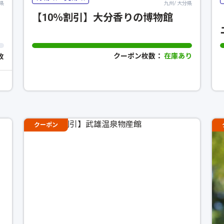
県
九州/ 大分県
】
【10％割引】大分香りの博物館
クーポン枚数：
在庫あり
3枚
クーポン