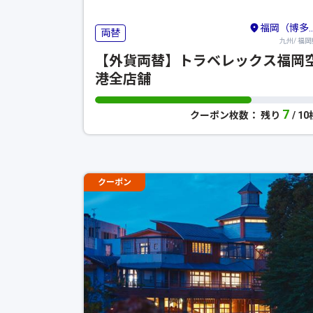
福岡（博多駅周辺・天神周辺）・糸島
両替
九州/ 福岡
【外貨両替】トラベレックス福岡
港全店舗
7
クーポン枚数： 残り
/ 1
クーポン