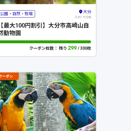
大分
公園・自然・牧場
九州/ 大分県
【最大100円割引】大分市高崎山自
然動物園
299
クーポン枚数： 残り
/ 300枚
クーポン