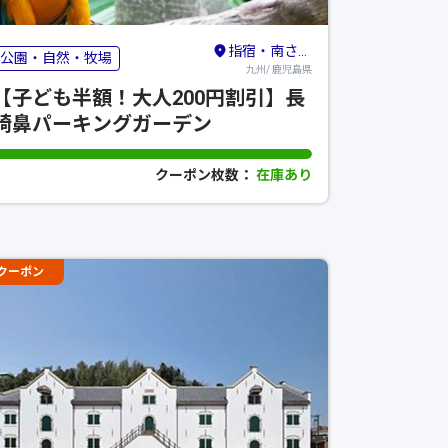
指宿・南さつま
公園・自然・牧場
九州/ 鹿児島県
【子ども半額！大人200円割引】長
崎鼻パーキングガーデン
クーポン枚数：
在庫あり
クーポン