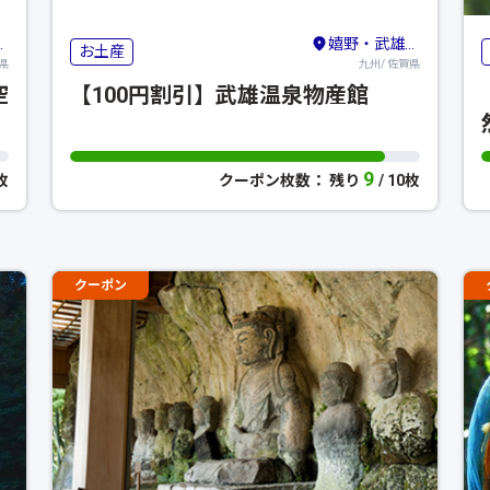
嬉野・武雄・太良
お土産
県
九州/ 佐賀県
空
【100円割引】武雄温泉物産館
9
0枚
クーポン枚数： 残り
/ 10枚
クーポン