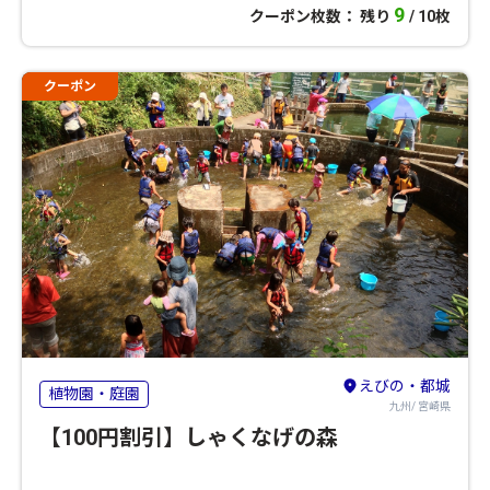
9
クーポン枚数： 残り
/ 10枚
クーポン
えびの・都城
植物園・庭園
九州/ 宮崎県
【100円割引】しゃくなげの森