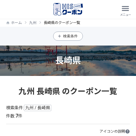
ホーム
九州
長崎県のクーポン一覧
検索条件
長崎県
九州 長崎県 のクーポン一覧
検索条件:
九州 / 長崎県
7
件数:
件
アイコンの説明