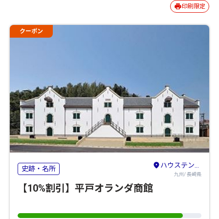
印刷限定
クーポン
ハウステンボス・佐世保・平戸
史跡・名所
九州/ 長崎県
【10%割引】平戸オランダ商館