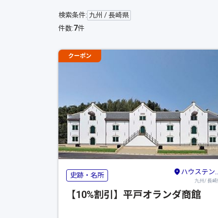
検索条件:
九州 / 長崎県
7
件数:
件
クーポン
ハウステンボス・佐世保・平戸
史跡・名所
九州/ 長崎
【10%割引】平戸オランダ商館