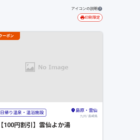
アイコンの説明
印刷限定
クーポン
島原・雲仙
日帰り温泉・温浴施設
九州/ 長崎県
【100円割引】雲仙よか湯