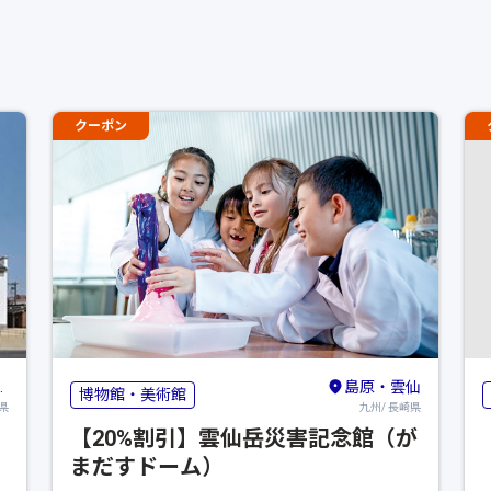
クーポン
島原・雲仙
博物館・美術館
県
九州/ 長崎県
【20%割引】雲仙岳災害記念館（が
まだすドーム）