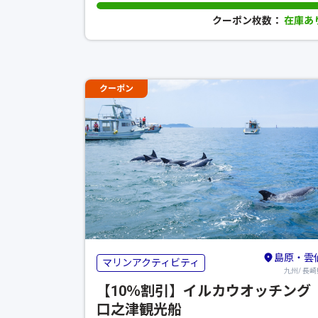
クーポン枚数：
在庫あ
クーポン
島原・雲
マリンアクティビティ
九州/ 長崎
【10％割引】イルカウオッチング
口之津観光船