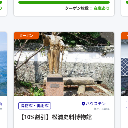
り
クーポン枚数：
在庫あり
クーポン
仙
ハウステンボス・佐世保・平戸
博物館・美術館
県
九州/ 長崎県
【10%割引】松浦史料博物館