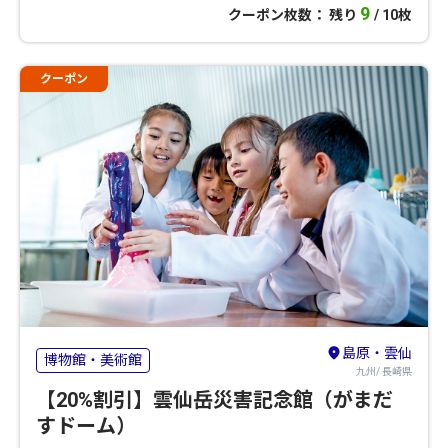
9
クーポン枚数： 残り
/ 10枚
クーポン
島原・雲仙
博物館・美術館
九州/ 長崎県
【20%割引】雲仙岳災害記念館（がまだ
すドーム）