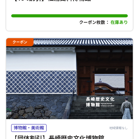
クーポン枚数：
在庫あり
クーポン
博物館・美術館
地域情報なし
【団体割引】長崎歴史文化博物館