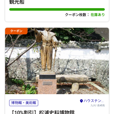
観光船
クーポン枚数：
在庫あり
クーポン
ハウステンボス・佐世保・平戸
博物館・美術館
九州/ 長崎県
【10%割引】松浦史料博物館