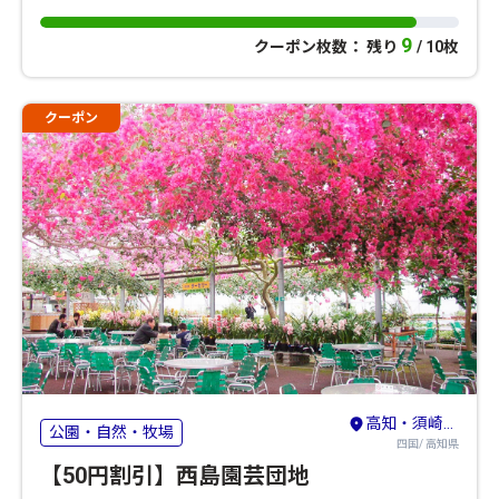
9
クーポン枚数： 残り
/ 10枚
クーポン
高知・須崎・南国
公園・自然・牧場
四国/ 高知県
【50円割引】西島園芸団地