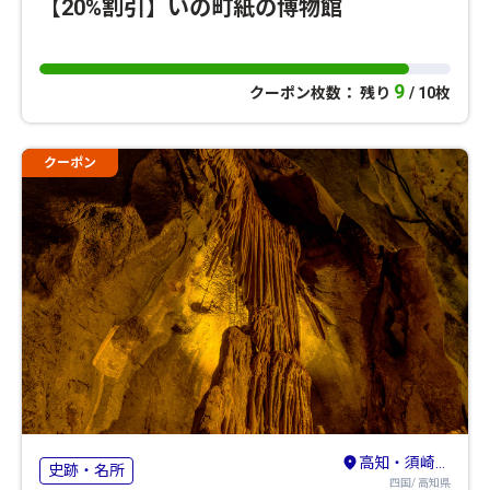
【20%割引】いの町紙の博物館
9
クーポン枚数： 残り
/ 10枚
クーポン
高知・須崎・南国
史跡・名所
四国/ 高知県