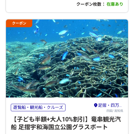
クーポン枚数：
在庫あり
クーポン
足摺・四万十・宿毛
遊覧船・観光船・クルーズ
四国/ 高知県
【子ども半額+大人10%割引】竜串観光汽
船 足摺宇和海国立公園グラスボート