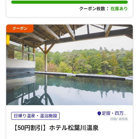
クーポン枚数：
在庫あり
クーポン
足摺・四万十・宿毛
日帰り温泉・温浴施設
四国/ 高知県
【50円割引】ホテル松葉川温泉