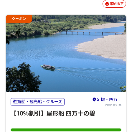
印刷限定
クーポン
足摺・四万十・宿毛
遊覧船・観光船・クルーズ
四国/ 高知県
【10％割引】屋形船 四万十の碧