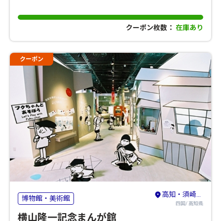
クーポン枚数：
在庫あり
クーポン
高知・須崎・南国
博物館・美術館
四国/ 高知県
横山隆一記念まんが館