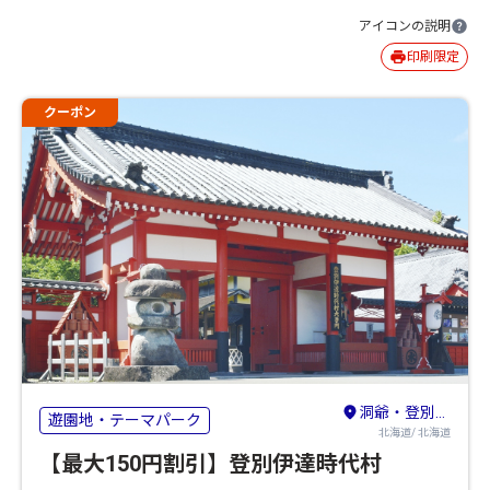
アイコンの説明
印刷限定
クーポン
洞爺・登別・苫小牧・室蘭
遊園地・テーマパーク
北海道/ 北海道
【最大150円割引】登別伊達時代村