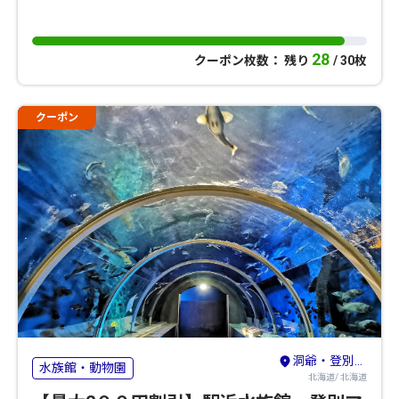
28
クーポン枚数： 残り
/ 30枚
クーポン
洞爺・登別・苫小牧・室蘭
水族館・動物園
北海道/ 北海道