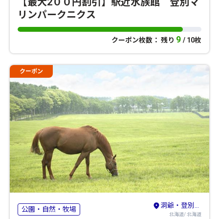
【最大2００円割引】駅近水族館 登別マ
リンパークニクス
9
クーポン枚数： 残り
/ 10枚
クーポン
洞爺・登別・苫小牧・室蘭
公園・自然・牧場
北海道/ 北海道