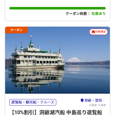
クーポン枚数：
在庫あり
クーポン
印刷限定
洞爺・登別・苫小牧・室蘭
遊覧船・観光船・クルーズ
北海道/ 北海道
【10%割引】洞爺湖汽船 中島巡り遊覧船