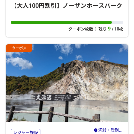
【大人100円割引】ノーザンホースパーク
9
クーポン枚数： 残り
/ 10枚
クーポン
洞爺・登別・苫小牧・室蘭
レジャー施設