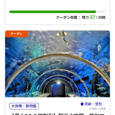
27
クーポン枚数： 残り
/ 30枚
クーポン
洞爺・登別・苫小牧・室蘭
水族館・動物園
北海道/ 北海道