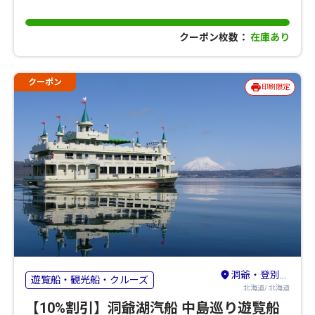
クーポン枚数：
在庫あり
クーポン
印刷限定
洞爺・登別・苫小牧・室蘭
遊覧船・観光船・クルーズ
北海道/ 北海道
【10%割引】洞爺湖汽船 中島巡り遊覧船