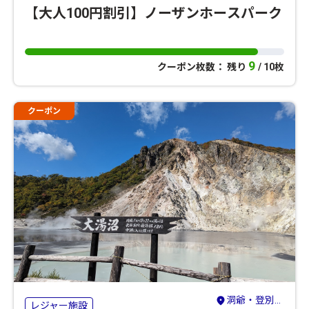
【大人100円割引】ノーザンホースパーク
9
クーポン枚数： 残り
/ 10枚
クーポン
洞爺・登別・苫小牧・室蘭
レジャー施設