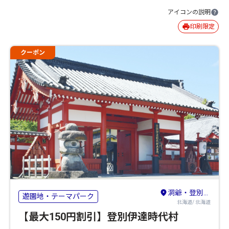
アイコンの説明
印刷限定
クーポン
洞爺・登別・苫小牧・室蘭
遊園地・テーマパーク
北海道/ 北海道
【最大150円割引】登別伊達時代村