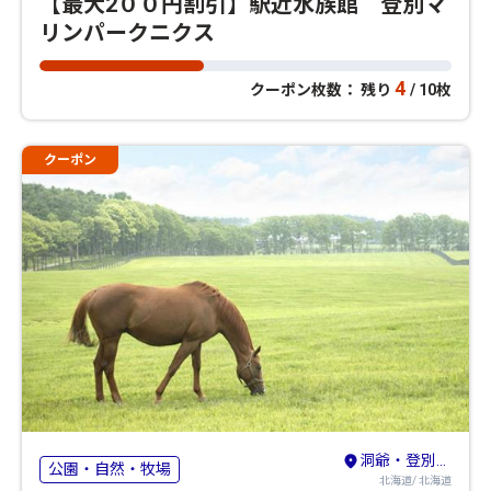
【最大2００円割引】駅近水族館 登別マ
リンパークニクス
4
クーポン枚数： 残り
/ 10枚
クーポン
洞爺・登別・苫小牧・室蘭
公園・自然・牧場
北海道/ 北海道