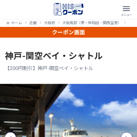
ホーム
近畿
大阪府
大阪南部（堺・岸和田・関西空港）
【2
クーポン画面
神戸-関空ベイ・シャトル
【200円割引】神戸-関空ベイ・シャトル