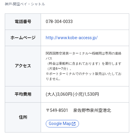
神戸-関空ベイ・シャトル
電話番号
078-304-0033
ホームページ
http://www.kobe-access.jp/
関西国際空港第一ターミナル〜桟橋間は専用の連絡
バス

（料金は乗船料に含まれております）を運行します
アクセス
（片道6〜7分）。

※ポートターミナルでのチケット販売はいたしてお
りません。
平均費用
(大人)3,060円 (小児)1,530円
〒549-8501 泉佐野市泉州空港北
住所
Google Map