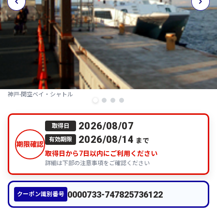
関空ベイ・シャトル
神戸-
2026/08/07
取得日
2026/08/14
まで
有効期限
期限確認
取得日から
7
日以内にご利用ください
詳細は下部の注意事項をご確認ください
0000733-747825736122
クーポン識別番号