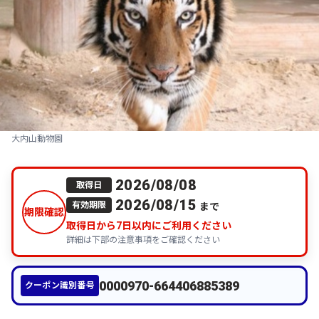
大内山動物園
2026/08/08
取得日
2026/08/15
まで
有効期限
期限確認
取得日から
7
日以内にご利用ください
詳細は下部の注意事項をご確認ください
0000970-664406885389
クーポン識別番号