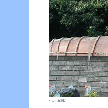
ハニベ巌窟院