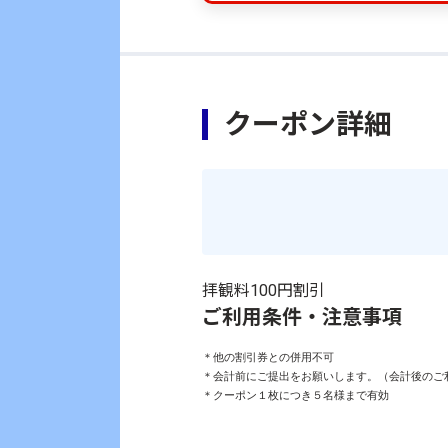
クーポン詳細
拝観料100円割引
ご利用条件・注意事項
＊他の割引券との併用不可

＊会計前にご提出をお願いします。（会計後のご利
＊クーポン１枚につき５名様まで有効