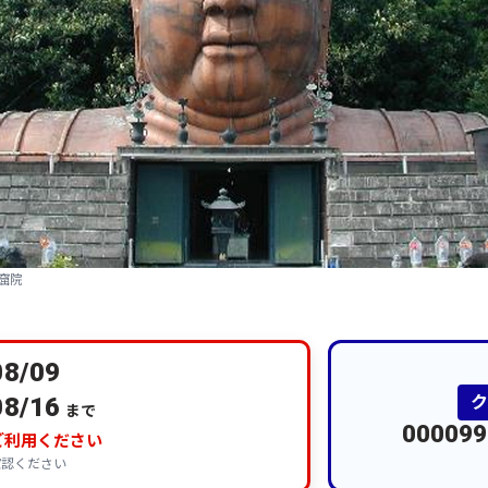
窟院
08/09
08/16
まで
000099
ご利用ください
確認ください