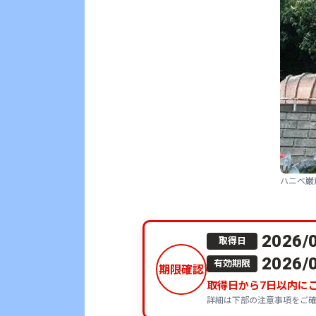
ハニベ巌
2026/
取得日
2026/
有効期限
期限確認
取得日から
7
日以内に
詳細は下部の注意事項をご