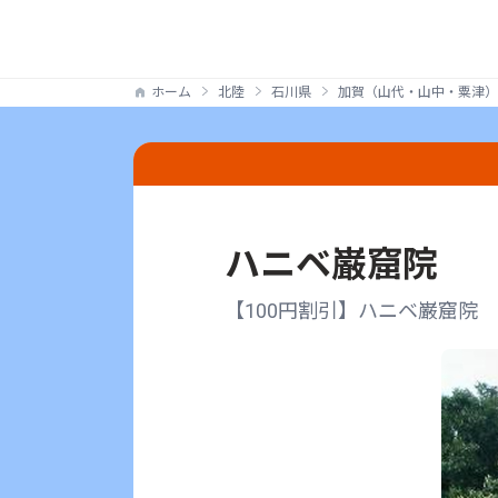
ホーム
北陸
石川県
加賀（山代・山中・粟津）
ハニベ巌窟院
【100円割引】ハニベ巌窟院