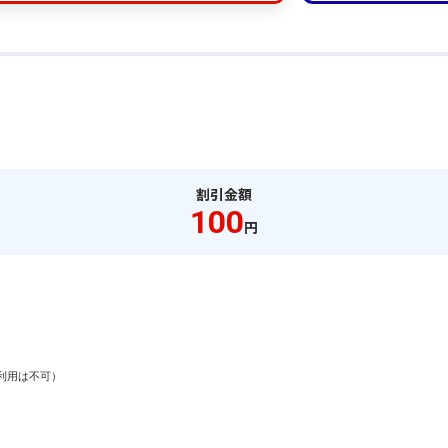
割引金額
100
円
用は不可）
