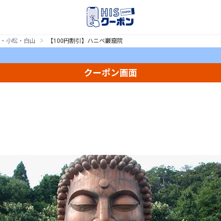
・小松・白山
【100円割引】ハニベ巌窟院
クーポン画面