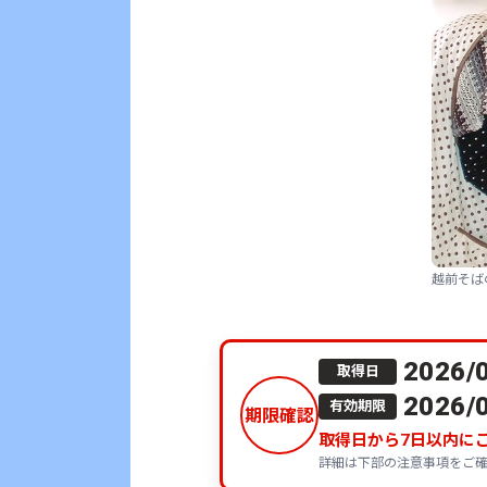
越前そば
2026/
取得日
2026/
有効期限
期限確認
取得日から
7
日以内に
詳細は下部の注意事項をご