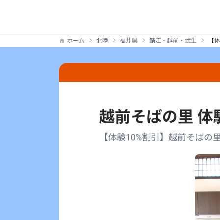
ホーム
北陸
福井県
鯖江・越前・武生
【体
越前そばの里 体
【体験10%割引】越前そばの