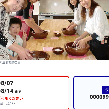
の里 体験夢工房
08/07
08/14
まで
000099
ご利用ください
確認ください