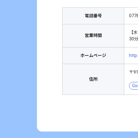
電話番号
077
【水
営業時間
30
ホームページ
http
〒9
住所
Go