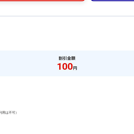
割引金額
100
円
用は不可）
