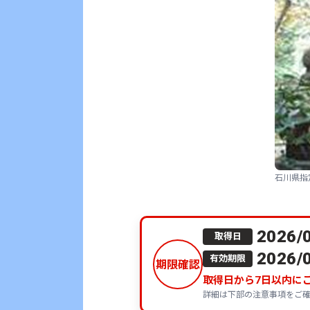
石川県指
2026/
取得日
2026/
有効期限
期限確認
取得日から
7
日以内に
詳細は下部の注意事項をご