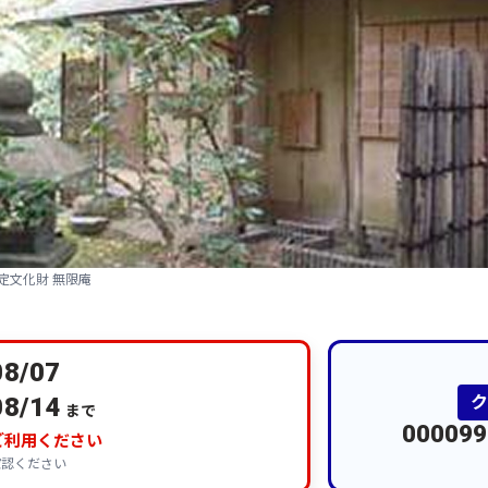
定文化財 無限庵
08/07
08/14
まで
000099
ご利用ください
確認ください