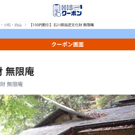
・小松・白山
【100円割引】石川県指定文化財 無限庵
クーポン画面
 無限庵
財 無限庵