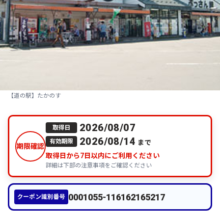
【道の駅】たかのす
2026/08/07
取得日
2026/08/14
まで
有効期限
期限確認
取得日から
7
日以内にご利用ください
詳細は下部の注意事項をご確認ください
0001055-116162165217
クーポン識別番号