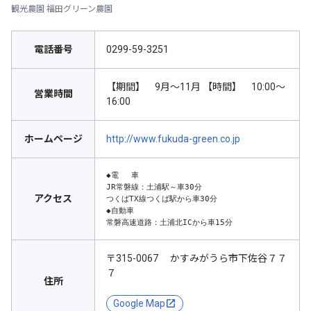
観光農園 福田グリーン農園
電話番号
0299-59-3251
【期間】 9月～11月 【時間】 10:00～
営業時間
16:00
ホームページ
http://www.fukuda-green.co.jp
◆電　 車

JR常磐線：土浦駅～車30分

アクセス
つくばTX線つくば駅から車30分

◆自動車

常磐高速道路：土浦北ICから車15分
〒315-0067 かすみがうら市下佐谷７７
７
住所
Google Map