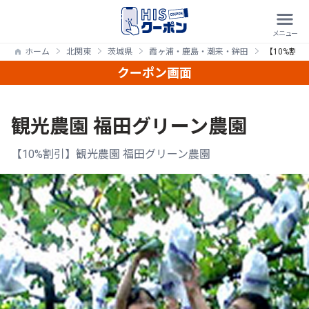
ホーム
北関東
茨城県
霞ヶ浦・鹿島・潮来・鉾田
【10%割
クーポン画面
観光農園 福田グリーン農園
【10%割引】観光農園 福田グリーン農園