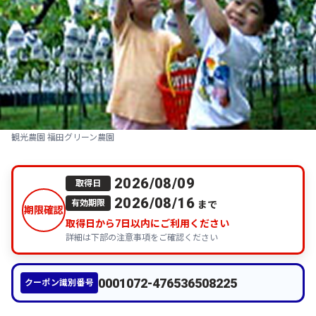
観光農園 福田グリーン農園
2026/08/09
取得日
2026/08/16
まで
有効期限
期限確認
取得日から
7
日以内にご利用ください
詳細は下部の注意事項をご確認ください
0001072-476536508225
クーポン識別番号