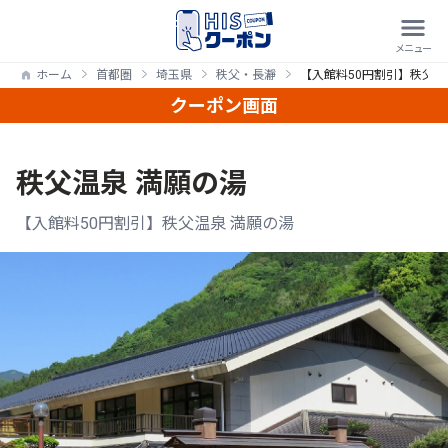
ホーム
首都圏
埼玉県
秩父・長瀞
【入館料50円割引】秩父温
クーポン画面
秩父温泉 満願の湯
【入館料50円割引】秩父温泉 満願の湯