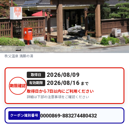
秩父温泉 満願の湯
2026/08/09
取得日
2026/08/16
まで
有効期限
期限確認
取得日から
7
日以内にご利用ください
詳細は下部の注意事項をご確認ください
0000869-883274480432
クーポン識別番号