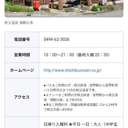
秩父温泉 満願の湯
電話番号
0494-62-3026
営業時間
10：00～21：00（最終入館 20：30）
ホームページ
http://www.chichibuonsen.co.jp/
◆バスをご利用の方：秩父鉄道・皆野駅から皆野町営
バス日野沢行きで15分秩父温泉下車。

◆タクシーをご利用の方秩父鉄道・皆野駅から秩父温
アクセス
泉「満願の湯」まで約15分

◆車をご利用の方：関越自動車道花園I.Cから140号
で秩父方面へ約30分
日帰り入館料 ★平日 一日：大人（中学生