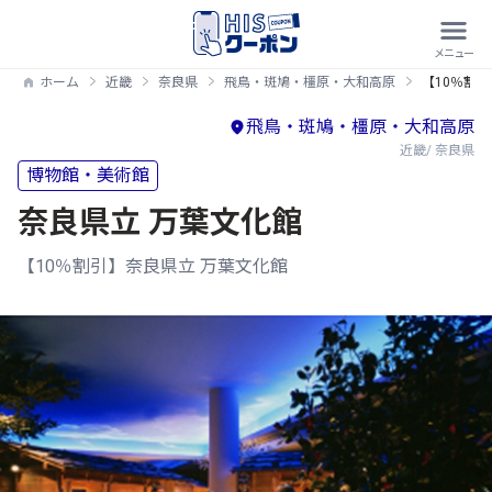
ホーム
近畿
奈良県
飛鳥・斑鳩・橿原・大和高原
【10％割
飛鳥・斑鳩・橿原・大和高原
近畿/ 奈良県
博物館・美術館
奈良県立 万葉文化館
【10％割引】奈良県立 万葉文化館