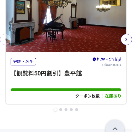
札幌・定山渓
史跡・名所
北海道/ 北海道
【観覧料50円割引】豊平館
クーポン枚数：
在庫あり