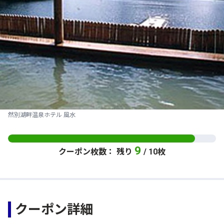
然別湖畔温泉ホテル 風水
9
クーポン枚数： 残り
/ 10枚
クーポン詳細