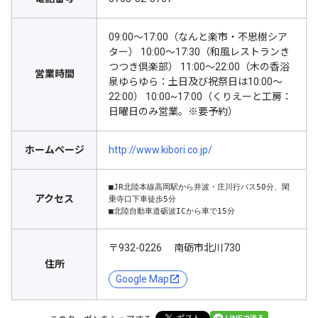
09:00～17:00（なんと楽市・不思樹シア
ター） 10:00～17:30（和風レストランき
つつき倶楽部） 11:00～22:00（木の香浴
営業時間
泉ゆらゆら：土日及び祝祭日は10:00～
22:00） 10:00~17:00（くりえーと工房：
日曜日のみ営業。※要予約）
ホームページ
http://www.kibori.co.jp/
■JR北陸本線高岡駅から井波・庄川行バス50分、閑
アクセス
乗寺口下車徒歩5分

■北陸自動車道砺波ICから車で15分
〒932-0226 南砺市北川730
住所
Google Map