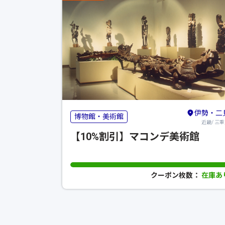
伊勢・二
博物館・美術館
近畿/ 三
【10%割引】マコンデ美術館
クーポン枚数：
在庫あ