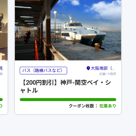
見
大阪南部（堺・岸和田・関西空港）
バス（路線バスなど）
重県
近畿/ 大阪府
【200円割引】神戸-関空ベイ・シ
ャトル
り
クーポン枚数：
在庫あり