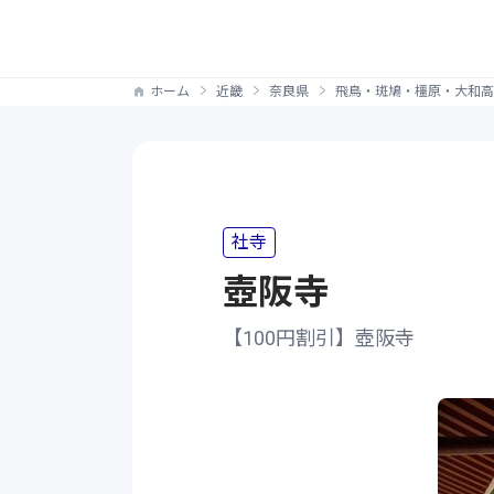
ホーム
近畿
奈良県
飛鳥・斑鳩・橿原・大和高
社寺
壺阪寺
【100円割引】壺阪寺