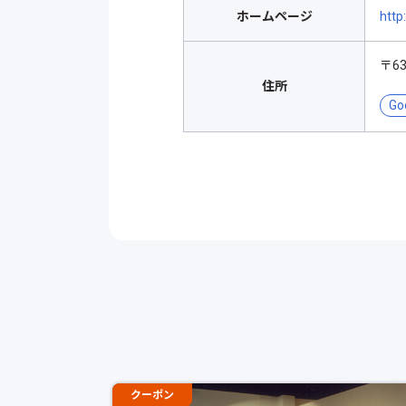
ホームページ
http
〒6
住所
Go
クーポン