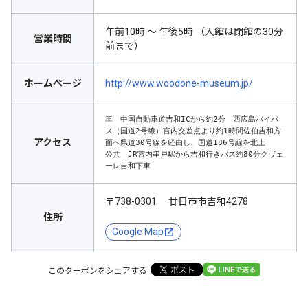
午前10時 ～ 午後5時 （入館は閉館の30分
営業時間
前まで）
ホームページ
http://www.woodone-museum.jp/
車　中国自動車道吉和ICから約2分　西広島バイパ
ス（国道2号線）宮内交差点より約1時間佐伯吉和方
アクセス
面へ県道30号線を経由し、国道186号線を北上

公共　JR宮内串戸駅から吉和行きバス約80分クヴェ
ーレ吉和下車
〒738-0301 廿日市市吉和4278
住所
Google Map
このクーポンをシェアする