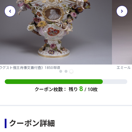
エミール・ガレ《薔薇文双耳扁壺》1901-04年
8
クーポン枚数： 残り
/ 10枚
クーポン詳細