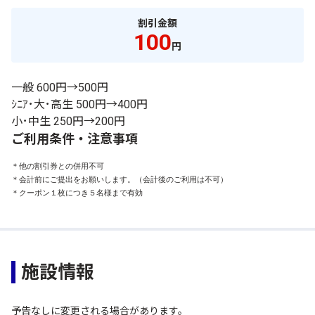
割引金額
100
円
一般 600円→500円
ｼﾆｱ･大･高生 500円→400円
小･中生 250円→200円
ご利用条件・注意事項
＊他の割引券との併用不可

＊会計前にご提出をお願いします。（会計後のご利用は不可）

＊クーポン１枚につき５名様まで有効
施設情報
予告なしに変更される場合があります。