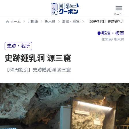
ホーム
北関東
栃木県
那須・板室
【50円割引】史跡鍾乳洞 
那須・板室
北関東/ 栃木県
史跡・名所
史跡鍾乳洞 源三窟
【50円割引】史跡鍾乳洞 源三窟