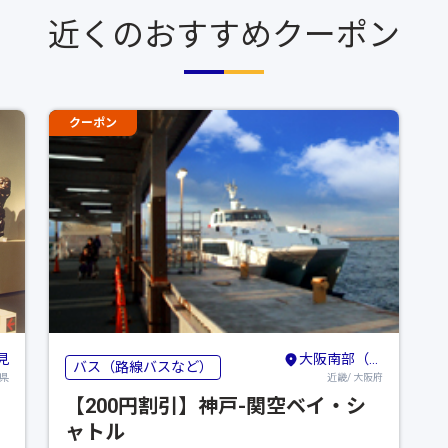
近くのおすすめクーポン
クーポン
見
大阪南部（堺・岸和田・関西空港）
バス（路線バスなど）
重県
近畿/ 大阪府
【200円割引】神戸-関空ベイ・シ
ャトル