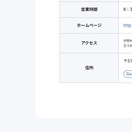
営業時間
8：
ホームページ
http
伊勢
アクセス
五十
〒5
住所
Go