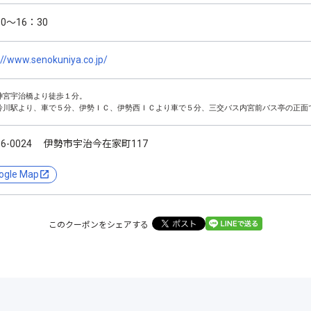
30～16：30
://www.senokuniya.co.jp/
神宮宇治橋より徒歩１分。

鈴川駅より、車で５分、伊勢ＩＣ、伊勢西ＩＣより車で５分、三交バス内宮前バス亭の正面
16-0024 伊勢市宇治今在家町117
ogle Map
このクーポンをシェアする