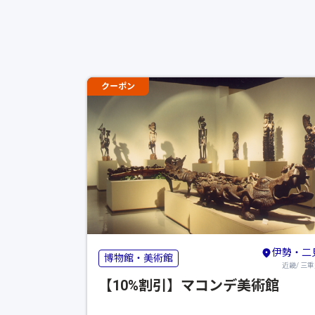
クーポン
伊勢・二
博物館・美術館
近畿/ 三
【10%割引】マコンデ美術館