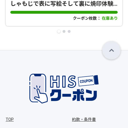
しゃもじで表に写絵そして裏に焼印体験
で宮島満喫！
クーポン枚数：
在庫あり
TOP
約款・条件書