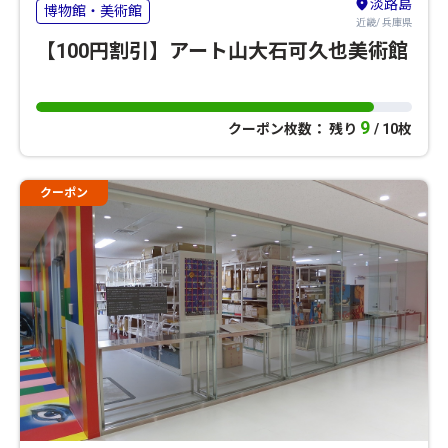
淡路島
博物館・美術館
近畿/ 兵庫県
【100円割引】アート山大石可久也美術館
9
クーポン枚数： 残り
/ 10枚
クーポン