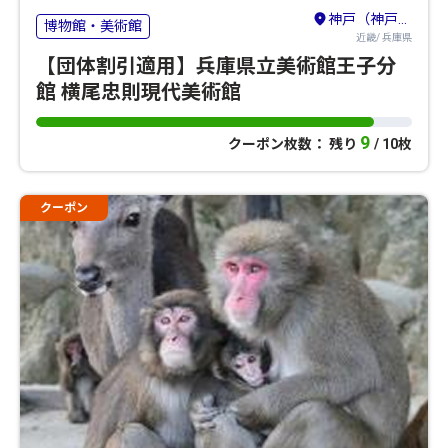
神戸（神戸・有馬温泉・六甲山）
博物館・美術館
近畿/ 兵庫県
【団体割引適用】兵庫県立美術館王子分
館 横尾忠則現代美術館
9
クーポン枚数： 残り
/ 10枚
クーポン