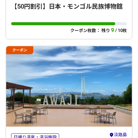
【50円割引】日本・モンゴル民族博物館
9
クーポン枚数： 残り
/ 10枚
クーポン
淡路島
日帰り温泉・温浴施設