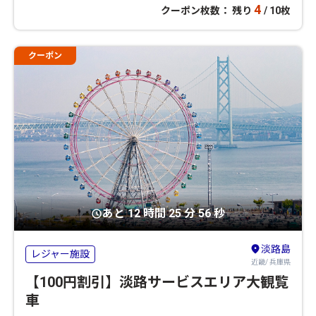
4
クーポン枚数： 残り
/ 10枚
クーポン
あと 12 時間 25 分 56 秒
淡路島
レジャー施設
近畿/ 兵庫県
【100円割引】淡路サービスエリア大観覧
車