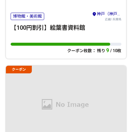
神戸（神戸・有馬温泉・六甲山）
博物館・美術館
近畿/ 兵庫県
【100円割引】絵葉書資料館
9
クーポン枚数： 残り
/ 10枚
クーポン