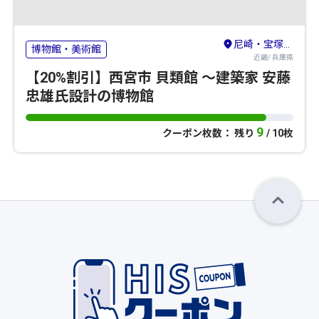
尼崎・宝塚・三田・篠山
博物館・美術館
近畿/ 兵庫県
【20%割引】西宮市 貝類館 ～建築家 安藤
忠雄氏設計の博物館
9
クーポン枚数： 残り
/ 10枚