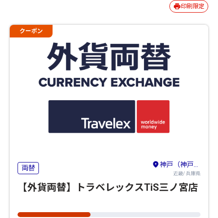
印刷限定
クーポン
神戸（神戸・有馬温泉・六甲山）
両替
近畿/ 兵庫県
【外貨両替】トラベレックスTiS三ノ宮店