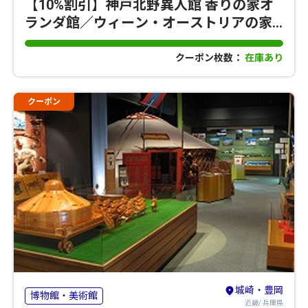
【10%割引】神戸北野異人館 香りの家オ
ランダ館／ウィーン・オーストリアの家
／デンマーク館
クーポン枚数：
在庫あり
クーポン
城崎・豊岡
博物館・美術館
近畿/ 兵庫県