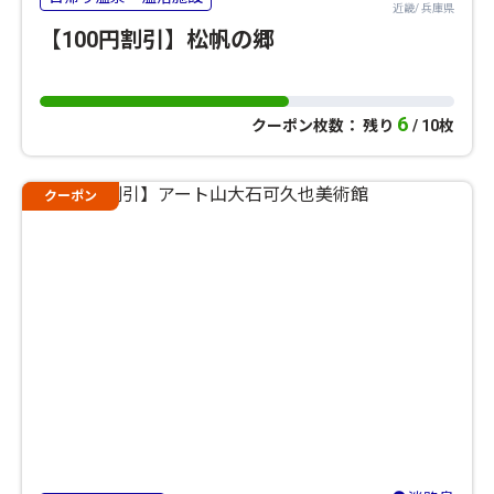
近畿/ 兵庫県
【100円割引】松帆の郷
6
クーポン枚数： 残り
/ 10枚
クーポン