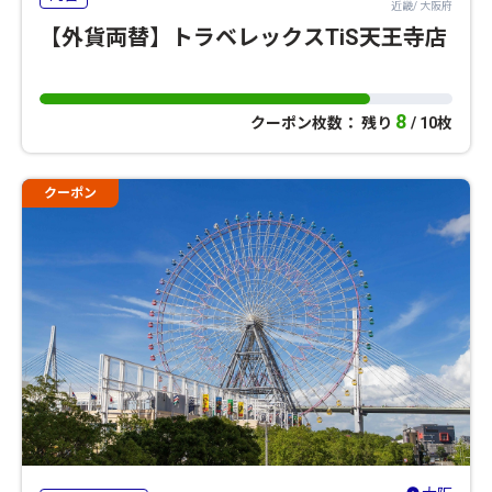
近畿/ 大阪府
【外貨両替】トラベレックスTiS天王寺店
8
クーポン枚数： 残り
/ 10枚
クーポン