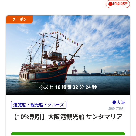
印刷限定
クーポン
あと 18 時間 32 分 23 秒
大阪
遊覧船・観光船・クルーズ
近畿/ 大阪府
【10％割引】大阪港観光船 サンタマリア