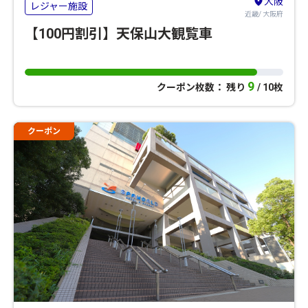
大阪
レジャー施設
近畿/ 大阪府
【100円割引】天保山大観覧車
9
クーポン枚数： 残り
/ 10枚
クーポン