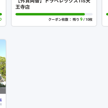
【外貨両替】トラベレックスTiS天
王寺店
9
り
クーポン枚数： 残り
/ 10枚
阪
府