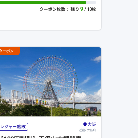
9
クーポン枚数： 残り
/ 10枚
クーポン
大阪
レジャー施設
近畿/ 大阪府