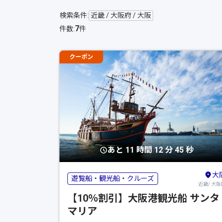
検索条件:
近畿 / 大阪府 / 大阪
7
件数:
件
クーポン
あと 11 時間 12 分 44 秒
大
遊覧船・観光船・クルーズ
近畿/ 大阪
【10％割引】大阪港観光船 サンタ
マリア