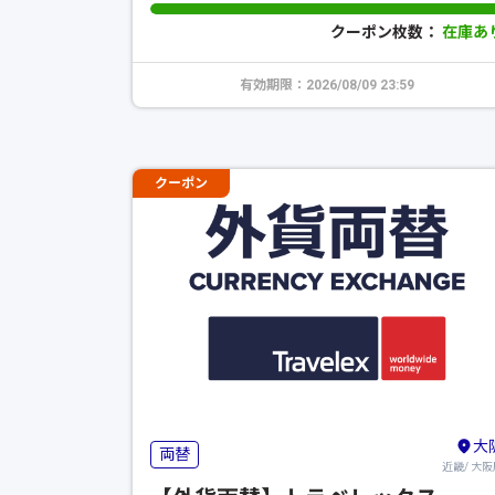
クーポン枚数：
在庫あ
有効期限：2026/08/09 23:59
クーポン
大
両替
近畿/ 大阪