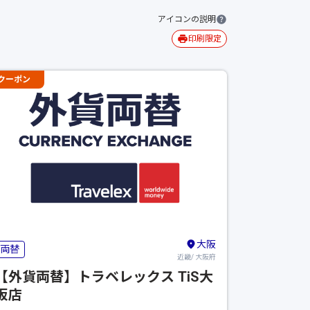
アイコンの説明
印刷限定
クーポン
大阪
両替
近畿/ 大阪府
【外貨両替】トラベレックス TiS大
阪店