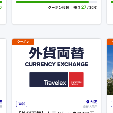
27
り
クーポン枚数： 残り
/ 30枚
クーポン
阪
大阪
両替
府
近畿/ 大阪府