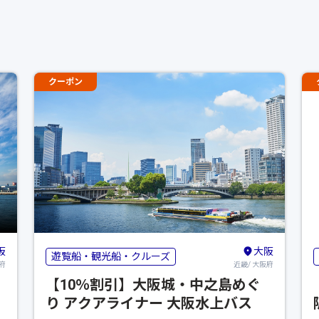
クーポン
阪
大阪
遊覧船・観光船・クルーズ
府
近畿/ 大阪府
【10％割引】大阪城・中之島めぐ
り アクアライナー 大阪水上バス