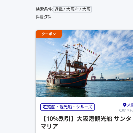
検索条件:
近畿 / 大阪府 / 大阪
7
件数:
件
クーポン
大
遊覧船・観光船・クルーズ
近畿/ 大阪
【10％割引】大阪港観光船 サンタ
マリア