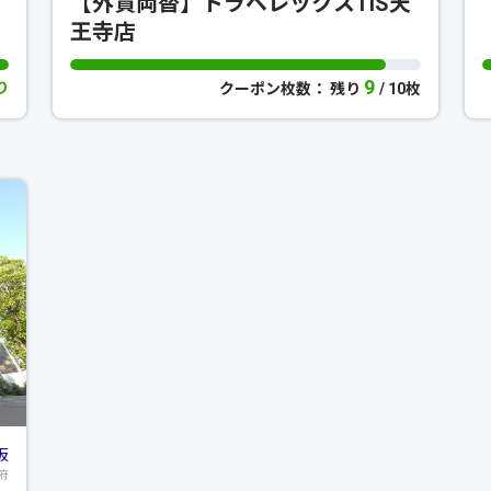
【外貨両替】トラベレックスTiS天
王寺店
9
り
クーポン枚数： 残り
/ 10枚
阪
府