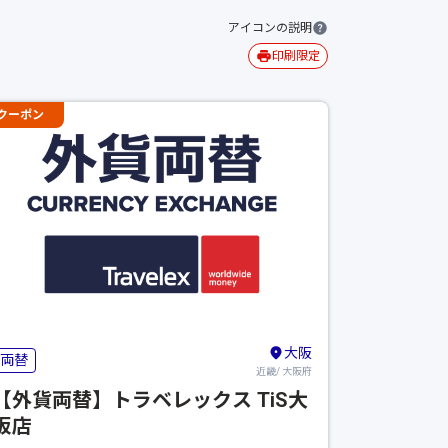
アイコンの説明
印刷限定
クーポン
大阪
両替
近畿/ 大阪府
【外貨両替】トラベレックス TiS大
阪店