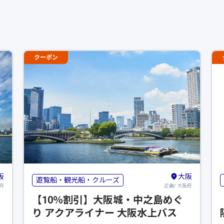
クーポン
阪
大阪
遊覧船・観光船・クルーズ
府
近畿/ 大阪府
【10％割引】大阪城・中之島めぐ
り アクアライナー 大阪水上バス