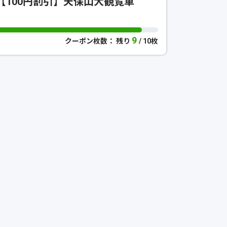
【100円割引】天保山大観覧車
9
クーポン枚数： 残り
/ 10枚