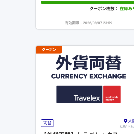
クーポン枚数：
在庫あ
有効期限：2026/08/07 23:59
クーポン
大
両替
近畿/ 大阪