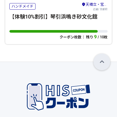
天橋立・宮津・舞鶴・丹後・久美浜
ハンドメイド
近畿/ 京都府
【体験10%割引】琴引浜鳴き砂文化館
9
クーポン枚数： 残り
/ 10枚