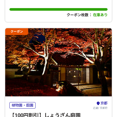
クーポン枚数：
在庫あり
クーポン
京都
植物園・庭園
近畿/ 京都府
【100円割引】しょうざん庭園