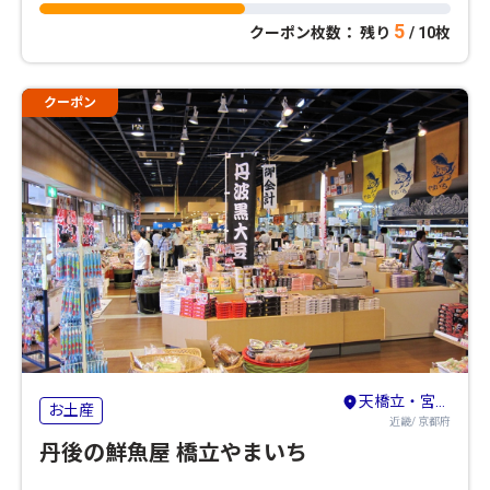
5
クーポン枚数： 残り
/ 10枚
クーポン
天橋立・宮津・舞鶴・丹後・久美浜
お土産
近畿/ 京都府
丹後の鮮魚屋 橋立やまいち