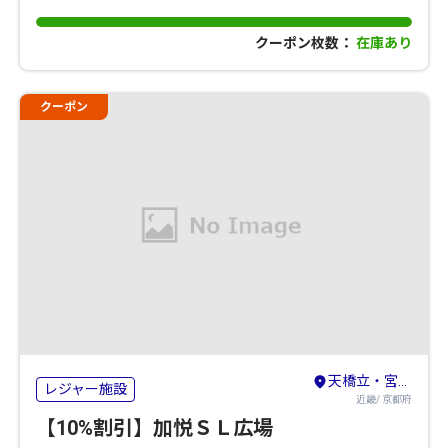
クーポン枚数：
在庫あり
クーポン
天橋立・宮津・舞鶴・丹後・久美浜
レジャー施設
近畿/ 京都府
【10%割引】加悦ＳＬ広場