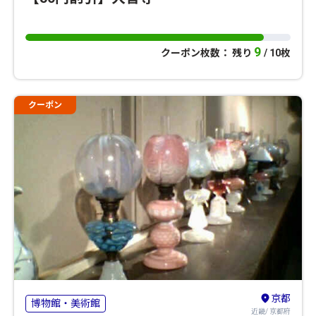
9
クーポン枚数： 残り
/ 10枚
クーポン
京都
博物館・美術館
近畿/ 京都府