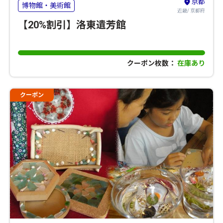
京都
博物館・美術館
近畿/ 京都府
【20%割引】洛東遺芳館
クーポン枚数：
在庫あり
クーポン