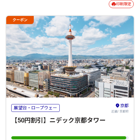
印刷限定
クーポン
京都
展望台・ロープウェー
近畿/ 京都府
【50円割引】ニデック京都タワー