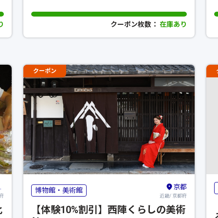
り
クーポン枚数：
在庫あり
クーポン
京都
博物館・美術館
府
近畿/ 京都府
化
【体験10%割引】西陣くらしの美術