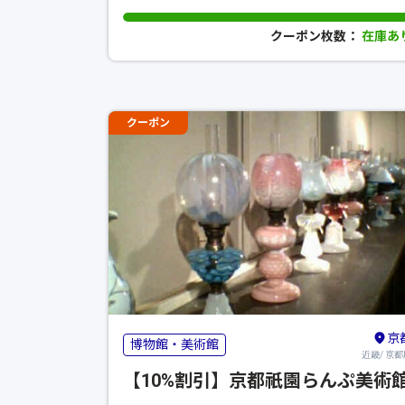
クーポン枚数：
在庫あ
クーポン
京
博物館・美術館
近畿/ 京都
【10%割引】京都祇園らんぷ美術