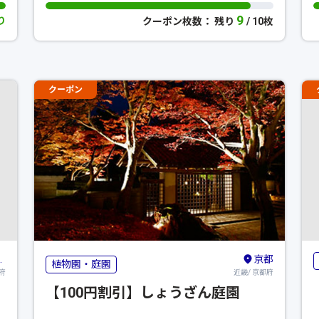
9
り
クーポン枚数： 残り
/ 10枚
クーポン
京都
植物園・庭園
府
近畿/ 京都府
【100円割引】しょうざん庭園