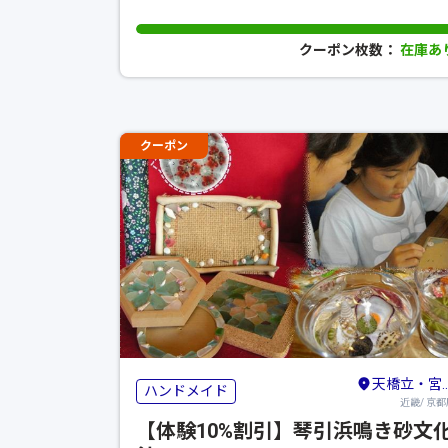
クーポン枚数：
在庫あ
クーポン
天橋立・宮津・舞鶴・丹後・久美浜
ハンドメイド
近畿/ 京都
【体験10%割引】琴引浜鳴き砂文