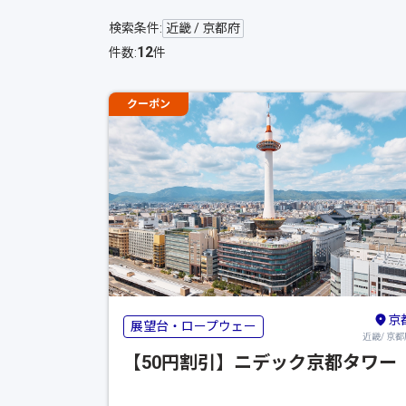
検索条件:
近畿 / 京都府
12
件数:
件
クーポン
京
展望台・ロープウェー
近畿/ 京都
【50円割引】ニデック京都タワー