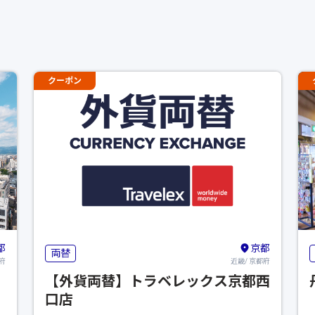
クーポン
都
京都
両替
府
近畿/ 京都府
【外貨両替】トラベレックス京都西
口店