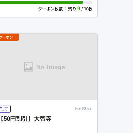
9
クーポン枚数： 残り
/ 10枚
クーポン
社寺
地域情報なし
【50円割引】大智寺