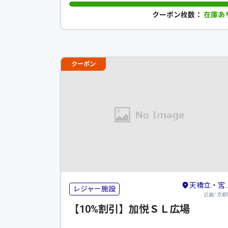
クーポン枚数：
在庫あ
クーポン
天橋立・宮津・舞鶴・丹後・久美浜
レジャー施設
近畿/ 京都
【10%割引】加悦ＳＬ広場