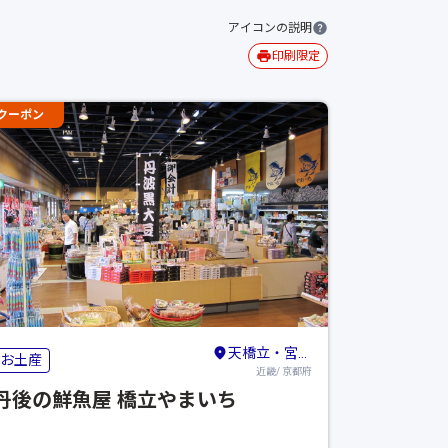
アイコンの説明
印刷限定
クーポン
天橋立・宮津・舞鶴・丹後・久美浜
お土産
近畿/ 京都府
丹後の鮮魚屋 橋立やまいち