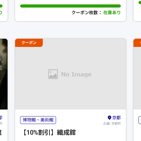
り
クーポン枚数：
在庫あり
クーポン
都
京都
博物館・美術館
府
近畿/ 京都府
館
【10%割引】織成舘