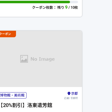
9
クーポン枚数： 残り
/ 10枚
クーポン
京都
博物館・美術館
近畿/ 京都府
【20%割引】洛東遺芳館