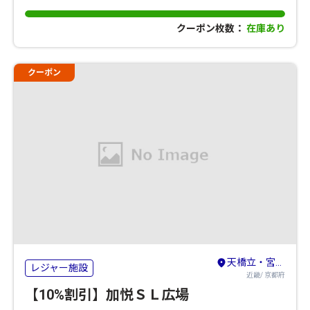
クーポン枚数：
在庫あり
クーポン
天橋立・宮津・舞鶴・丹後・久美浜
レジャー施設
近畿/ 京都府
【10%割引】加悦ＳＬ広場