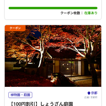
クーポン枚数：
在庫あり
クーポン
京都
植物園・庭園
近畿/ 京都府
【100円割引】しょうざん庭園