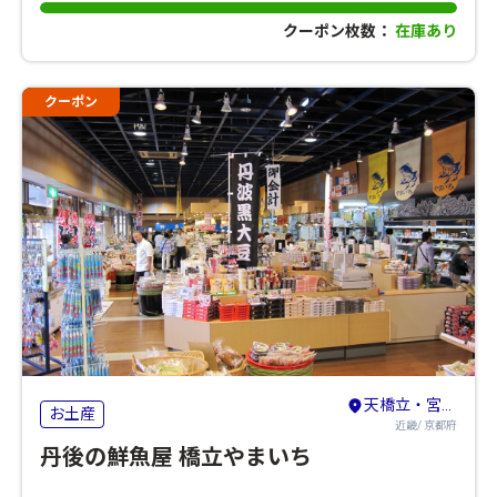
クーポン枚数：
在庫あり
クーポン
天橋立・宮津・舞鶴・丹後・久美浜
お土産
近畿/ 京都府
丹後の鮮魚屋 橋立やまいち