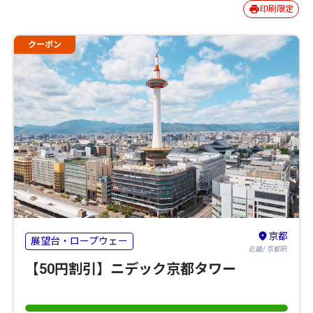
印刷限定
クーポン
京都
展望台・ロープウェー
近畿/ 京都府
【50円割引】ニデック京都タワー