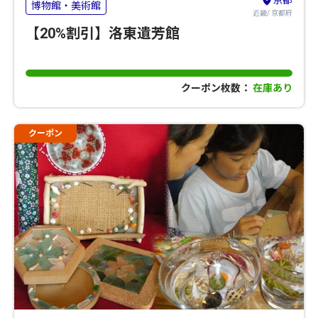
京都
博物館・美術館
近畿/ 京都府
【20%割引】洛東遺芳館
クーポン枚数：
在庫あり
クーポン