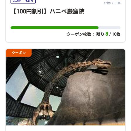
北陸/ 石川県
【100円割引】ハニベ巌窟院
8
クーポン枚数： 残り
/ 10枚
クーポン