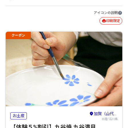
アイコンの説明
印刷限定
クーポン
加賀（山代・山中・粟津）・小松・白山
お土産
北陸/ 石川県
【体験５%割引】九谷焼 九谷満月