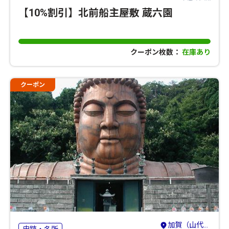
【10%割引】北前船主屋敷 蔵六園
クーポン枚数：
在庫あり
クーポン
加賀（山代・山中・粟津）・小松・白山
史跡・名所