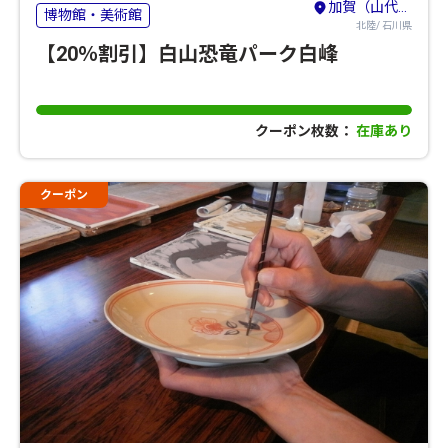
加賀（山代・山中・粟津）・小松・白山
博物館・美術館
北陸/ 石川県
【20％割引】白山恐竜パーク白峰
クーポン枚数：
在庫あり
クーポン