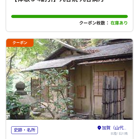
クーポン枚数：
在庫あり
クーポン
加賀（山代・山中・粟津）・小松・白山
史跡・名所
北陸/ 石川県