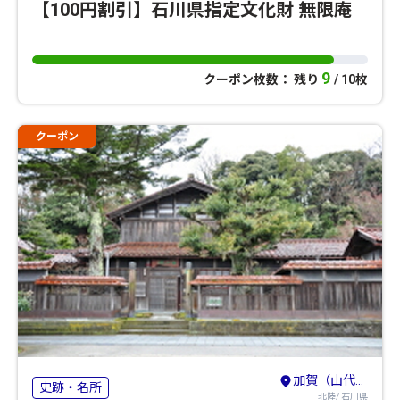
【100円割引】石川県指定文化財 無限庵
9
クーポン枚数： 残り
/ 10枚
クーポン
加賀（山代・山中・粟津）・小松・白山
史跡・名所
北陸/ 石川県