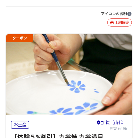
アイコンの説明
印刷限定
クーポン
加賀（山代・山中・粟津）・小松・白山
お土産
北陸/ 石川県
【体験５%割引】九谷焼 九谷満月