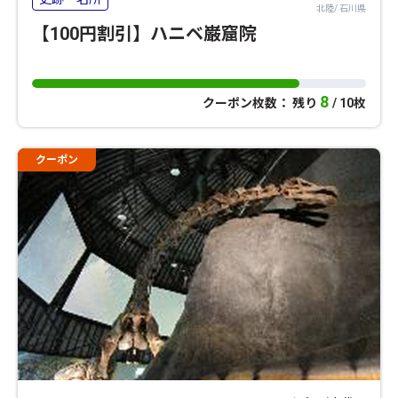
北陸/ 石川県
【100円割引】ハニベ巌窟院
8
クーポン枚数： 残り
/ 10枚
クーポン