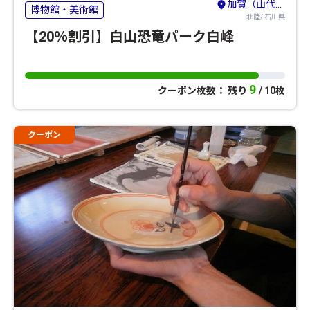
加賀（山代・山中・粟津）・小松・白山
博物館・美術館
北陸/ 石川県
【20％割引】白山恐竜パーク白峰
9
クーポン枚数： 残り
/ 10枚
クーポン