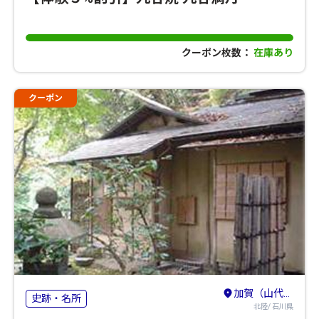
クーポン枚数：
在庫あり
クーポン
加賀（山代・山中・粟津）・小松・白山
史跡・名所
北陸/ 石川県