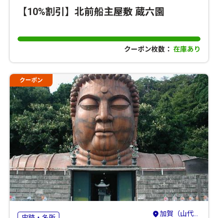
【10%割引】北前船主屋敷 蔵六園
クーポン枚数：
在庫あり
クーポン
加賀（山代・山中・粟津）・小松・白山
史跡・名所