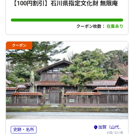
【100円割引】石川県指定文化財 無限庵
クーポン枚数：
在庫あり
クーポン
加賀（山代・山中・粟津）・小松・白山
史跡・名所
北陸/ 石川県