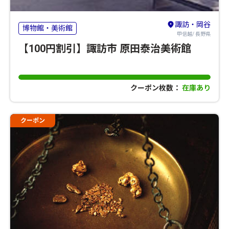
諏訪・岡谷
博物館・美術館
甲信越/ 長野県
【100円割引】諏訪市 原田泰治美術館
クーポン枚数：
在庫あり
クーポン