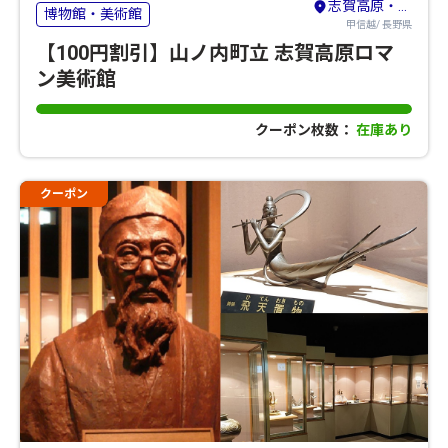
志賀高原・湯田中
博物館・美術館
甲信越/ 長野県
【100円割引】山ノ内町立 志賀高原ロマ
ン美術館
クーポン枚数：
在庫あり
クーポン