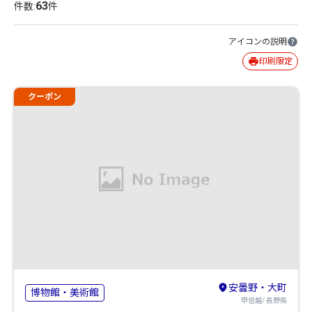
63
件数:
件
アイコンの説明
印刷限定
クーポン
安曇野・大町
博物館・美術館
甲信越/ 長野県