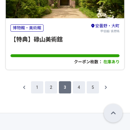
安曇野・大町
博物館・美術館
甲信越/ 長野県
【特典】碌山美術館
クーポン枚数：
在庫あり
1
2
3
4
5