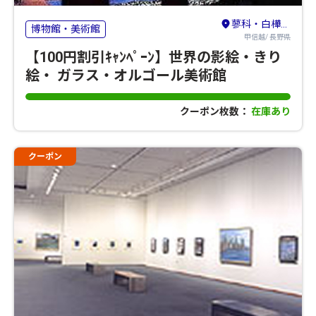
蓼科・白樺湖・霧ヶ峰・茅野
博物館・美術館
甲信越/ 長野県
【100円割引ｷｬﾝﾍﾟｰﾝ】世界の影絵・きり
絵・ ガラス・オルゴール美術館
クーポン枚数：
在庫あり
クーポン