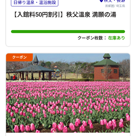
秩父・長瀞
日帰り温泉・温浴施設
首都圏/ 埼玉県
【入館料50円割引】秩父温泉 満願の湯
クーポン枚数：
在庫あり
クーポン