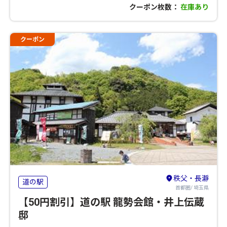
クーポン枚数：
在庫あり
クーポン
秩父・長瀞
道の駅
首都圏/ 埼玉県
【50円割引】道の駅 龍勢会館・井上伝蔵
邸