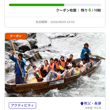
6
クーポン枚数： 残り
/ 10枚
有効期限：2026/08/09 23:59
クーポン
秩父・長瀞
アクティビティ
首都圏/ 埼玉県