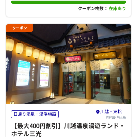
クーポン枚数：
在庫あり
クーポン
川越・東松山・志木・和光
日帰り温泉・温浴施設
首都圏/ 埼玉県
【最大400円割引】川越温泉湯遊ランド・
ホテル三光