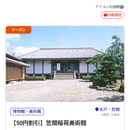
アイコンの説明
印刷限定
クーポン
水戸・笠間
博物館・美術館
北関東/ 茨城県
【50円割引】笠間稲荷美術館