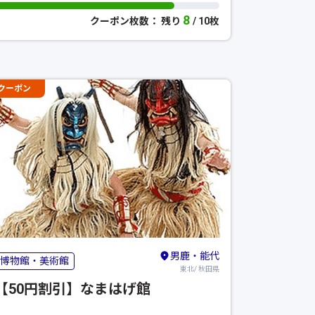
8
クーポン枚数： 残り
/ 10枚
クーポン
男鹿・能代
博物館・美術館
東北/ 秋田県
【50円割引】なまはげ館