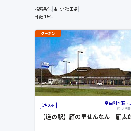
検索条件:
東北 / 秋田県
15
件数:
件
クーポン
由利本荘・横手
道の駅
東北/ 秋田
【道の駅】雁の里せんなん 雁太