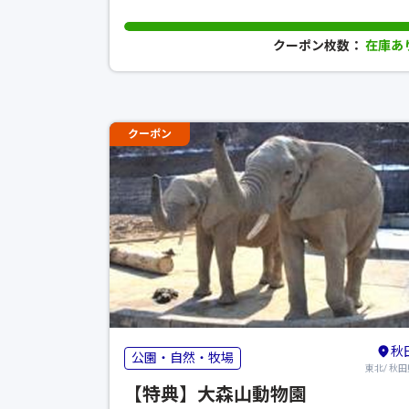
クーポン枚数：
在庫あ
クーポン
秋
公園・自然・牧場
東北/ 秋田
【特典】大森山動物園