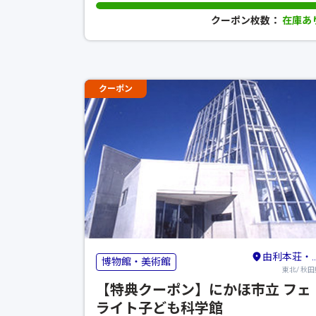
クーポン枚数：
在庫あ
クーポン
由利本荘・横手
博物館・美術館
東北/ 秋田
【特典クーポン】にかほ市立 フェ
ライト子ども科学館