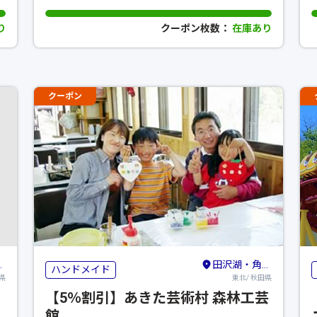
り
クーポン枚数：
在庫あり
クーポン
田沢湖・角館・大曲
ハンドメイド
県
東北/ 秋田県
【5％割引】あきた芸術村 森林工芸
館