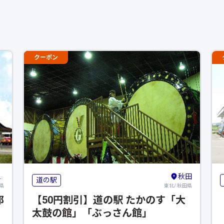
クーポン
秋田
道の駅
県
東北/ 秋田県
郎
【50円割引】道の駅 たかのす「大
太鼓の館」「ぶっさん館」