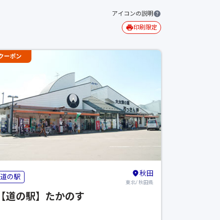
アイコンの説明
印刷限定
クーポン
秋田
道の駅
東北/ 秋田県
【道の駅】たかのす