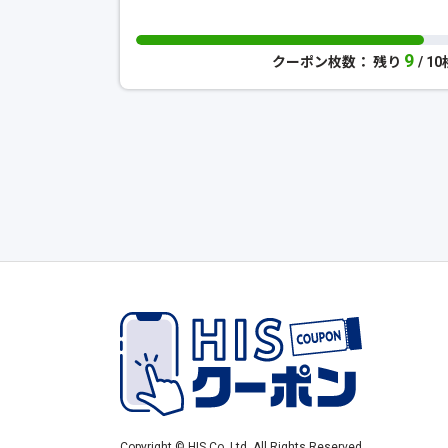
9
クーポン枚数： 残り
/ 1
Copyright © HIS Co.,Ltd. All Rights Reserved.