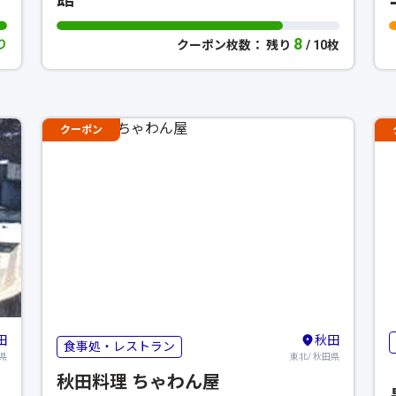
8
り
クーポン枚数： 残り
/ 10枚
クーポン
田
秋田
食事処・レストラン
県
東北/ 秋田県
秋田料理 ちゃわん屋