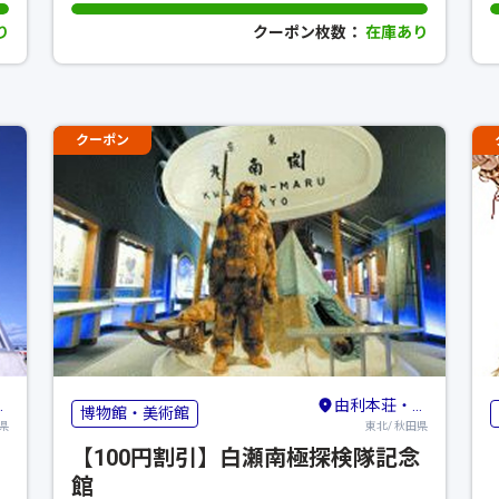
り
クーポン枚数：
在庫あり
クーポン
由利本荘・横手
博物館・美術館
県
東北/ 秋田県
【100円割引】白瀬南極探検隊記念
館