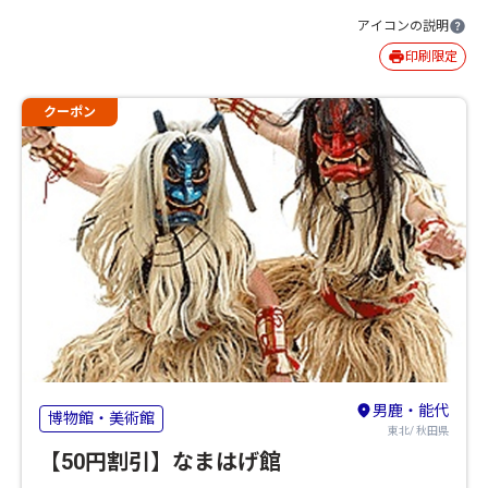
アイコンの説明
印刷限定
クーポン
男鹿・能代
博物館・美術館
東北/ 秋田県
【50円割引】なまはげ館