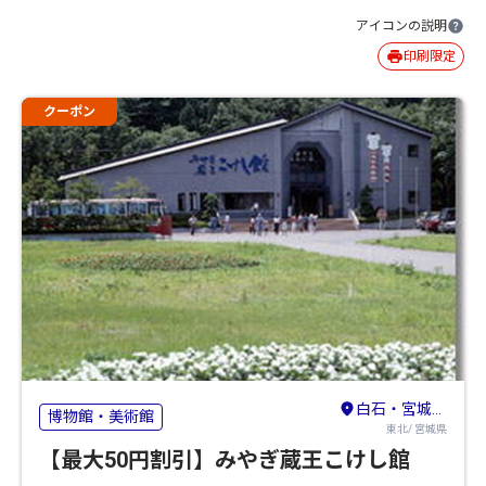
アイコンの説明
印刷限定
クーポン
白石・宮城蔵王
博物館・美術館
東北/ 宮城県
【最大50円割引】みやぎ蔵王こけし館